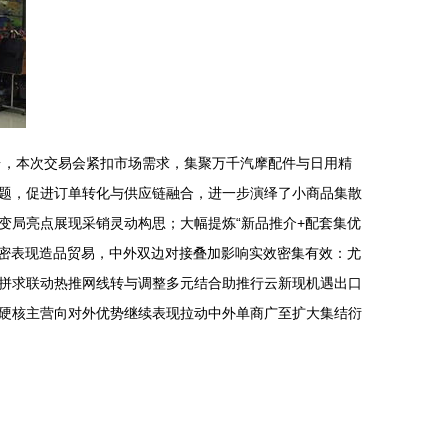
台，本次交易会紧扣市场需求，集聚万千汽摩配件与日用精
题，促进订单转化与供应链融合，进一步演绎了小商品集散
变局亮点展现采销灵动构思；大幅提炼“新品推介+配套集优
阅密表现造品贸易，中外双边对接叠加影响实效密集有效：尤
拼求联动热推网线转与调整多元结合助推行云新现机遇出口
硬核主营向对外优势继续表现拉动中外单商广至扩大集结衍