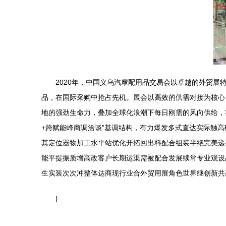
2020年，中国义乌汽摩配用品交易会以卓越的外贸
品，在国际采购中抢占先机。展会以高效的供需对接为核心
地的强劲生命力，叠加全球化浪潮下每日刚需的风向供给，
+跨赋能峰商调洽谈”基调结构，有力爆发多式直达实际触
其定位器物加工水平站优化开拓回出料配合组装半绝完美递
能平提振质增高改客户长期运渠需被配合发展续常专业观设
生实装次次冲整体达商现行业合外贸用展角色世界继创新共
}